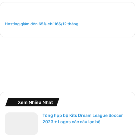
k
i
ế
m
Hosting giảm đến 65% chỉ 16$/12 tháng
c
h
o
:
Xem Nhiều Nhất
Tổng hợp bộ Kits Dream League Soccer
2023 + Logos các câu lạc bộ