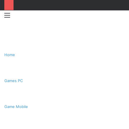
Menu
Switc
T
skin
k
Home
Games PC
Game Mobile