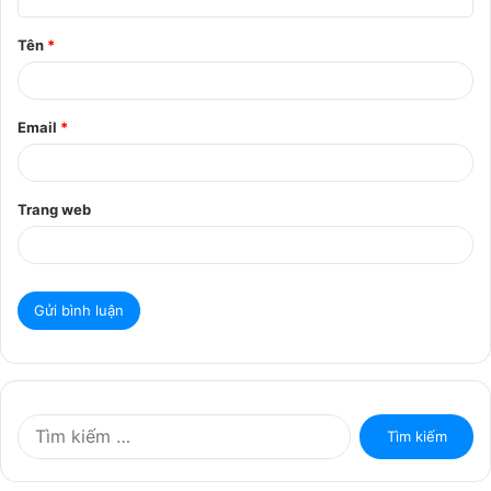
ậ
Tên
*
n
*
Email
*
Trang web
T
ì
m