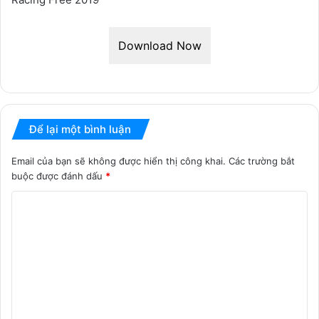
Download Now
Để lại một bình luận
Email của bạn sẽ không được hiển thị công khai.
Các trường bắt
buộc được đánh dấu
*
B
ì
n
h
l
u