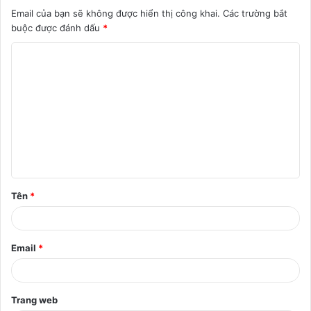
Email của bạn sẽ không được hiển thị công khai.
Các trường bắt
buộc được đánh dấu
*
B
ì
n
h
l
u
ậ
Tên
*
n
*
Email
*
Trang web