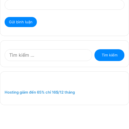
T
ì
m
k
i
ế
m
Hosting giảm đến 65% chỉ 16$/12 tháng
c
h
o
: