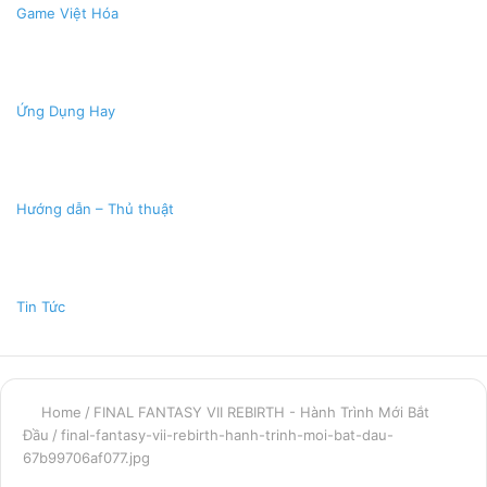
Game Việt Hóa
Ứng Dụng Hay
Hướng dẫn – Thủ thuật
Tin Tức
Home
/
FINAL FANTASY VII REBIRTH - Hành Trình Mới Bắt
Đầu
/
final-fantasy-vii-rebirth-hanh-trinh-moi-bat-dau-
67b99706af077.jpg