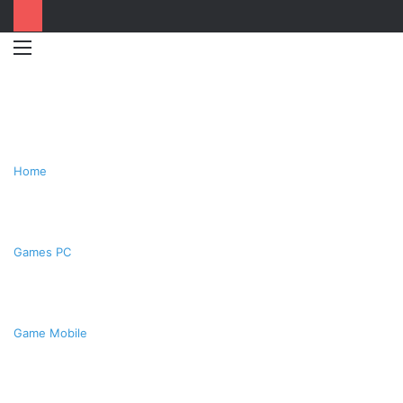
Menu
Switc
T
skin
k
Home
Games PC
Game Mobile