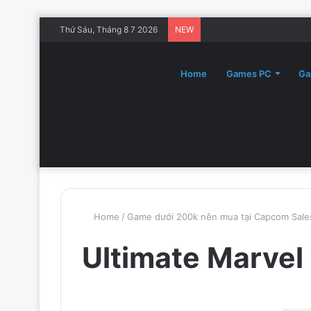
Thứ Sáu, Tháng 8 7 2026
NEW
Home
Games PC
Ga
Home
/
Game dưới 200k nên mua tại Capcom Sal
Ultimate Marvel