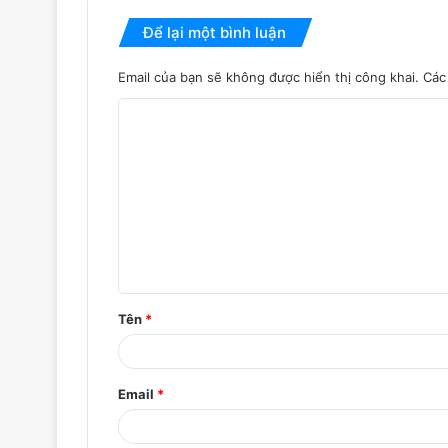
Để lại một bình luận
Email của bạn sẽ không được hiển thị công khai.
Các
B
ì
n
h
l
u
ậ
Tên
*
n
*
Email
*