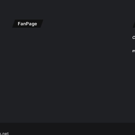
FanPage
C
m
k.net