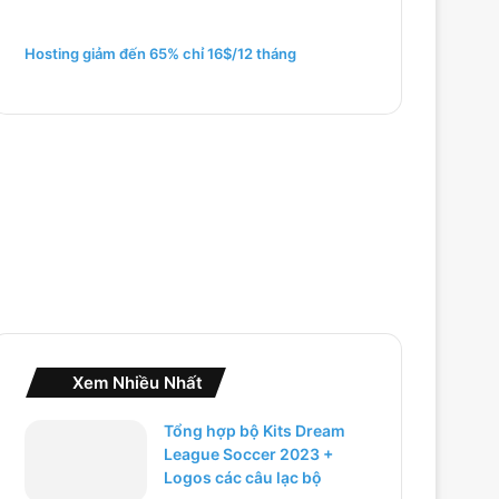
m
c
h
Hosting giảm đến 65% chỉ 16$/12 tháng
o
:
Xem Nhiều Nhất
Tổng hợp bộ Kits Dream
League Soccer 2023 +
Logos các câu lạc bộ