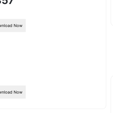
357
wnload Now
wnload Now