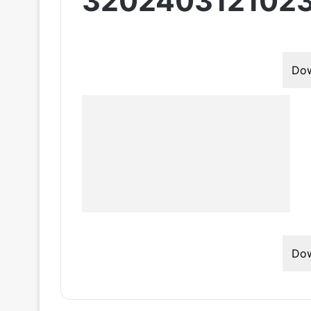
320240312102
Do
Do