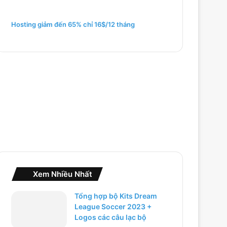
m
c
h
Hosting giảm đến 65% chỉ 16$/12 tháng
o
:
Xem Nhiều Nhất
Tổng hợp bộ Kits Dream
League Soccer 2023 +
Logos các câu lạc bộ