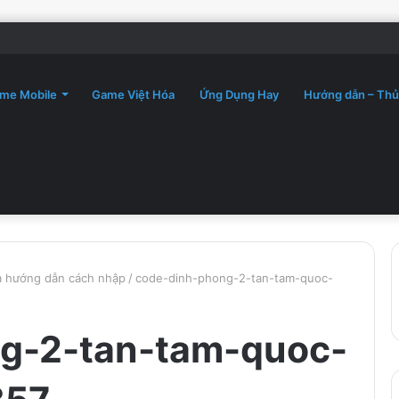
me Mobile
Game Việt Hóa
Ứng Dụng Hay
Hướng dẫn – Thủ
à hướng dẫn cách nhập
/
code-dinh-phong-2-tan-tam-quoc-
g-2-tan-tam-quoc-