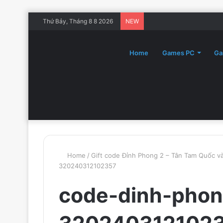
Thứ Bảy, Tháng 8 8 2026
NEW
Home
Games PC
Ga
Home
/
Gift code Đỉnh Phong 2 – Tân Tam Quốc v
320240312102357
code-dinh-phon