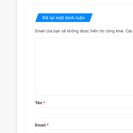
Để lại một bình luận
Email của bạn sẽ không được hiển thị công khai.
Các
B
ì
n
h
l
u
ậ
Tên
*
n
*
Email
*