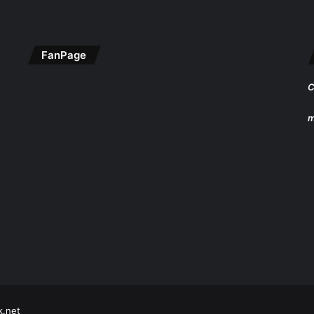
FanPage
C
m
k.net