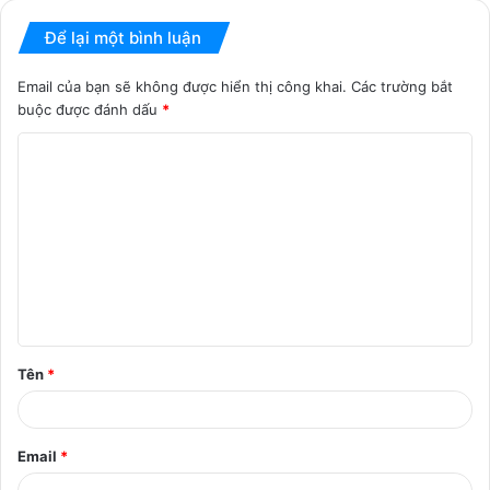
Để lại một bình luận
Email của bạn sẽ không được hiển thị công khai.
Các trường bắt
buộc được đánh dấu
*
B
ì
n
h
l
u
ậ
Tên
*
n
*
Email
*