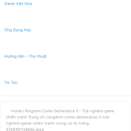
Game Việt Hóa
Ứng Dụng Hay
Hướng dẫn – Thủ thuật
Tin Tức
Home
/
Kingdom Come Deliverance II - Trải nghiệm game
chiến tranh Trung cổ
/
kingdom-come-deliverance-ii-trai-
nghiem-game-chien-tranh-trung-co-bi-trang-
67b84911a9b6e.jpeg