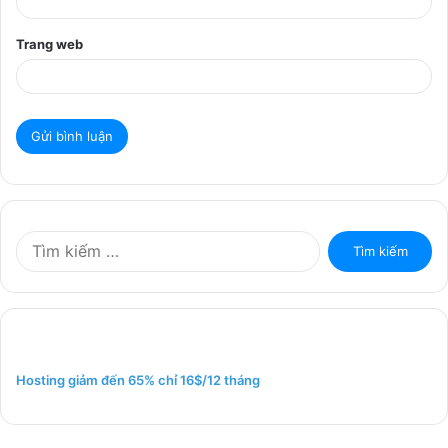
Trang web
T
ì
m
k
i
ế
m
Hosting giảm đến 65% chỉ 16$/12 tháng
c
h
o