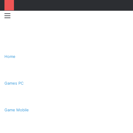
Menu
Switc
T
skin
k
Home
Games PC
Game Mobile