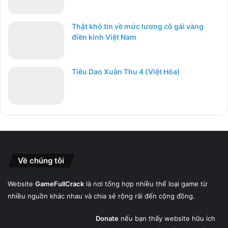
Thật khó tin về mức lương cô gái vàng
điền kinh Việt Nam
Tiêu Dao Xuân Thu 4 (Việt Hóa)
Về chúng tôi
Website
GameFullCrack
là nơi tổng hợp nhiều thể loại game từ
nhiều nguồn khác nhau và chia sẻ rộng rãi đến cộng đồng.
Donate
nếu bạn thấy website hữu ích