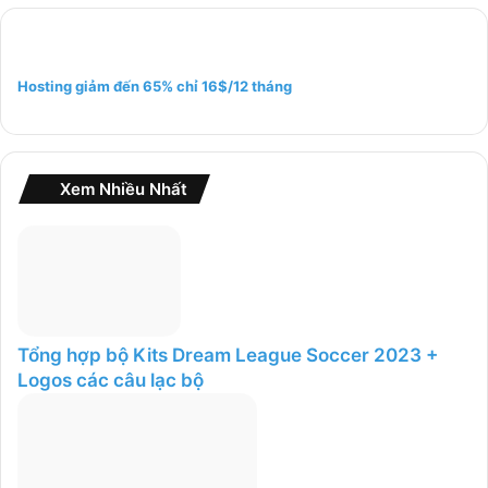
k
i
ế
m
Hosting giảm đến 65% chỉ 16$/12 tháng
c
h
o
:
Xem Nhiều Nhất
Tổng hợp bộ Kits Dream League Soccer 2023 +
Logos các câu lạc bộ