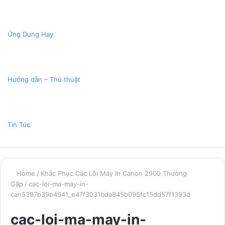
Ứng Dụng Hay
Hướng dẫn – Thủ thuật
Tin Tức
Home
/
Khắc Phục Các Lỗi Máy In Canon 2900 Thường
Gặp
/
cac-loi-ma-may-in-
can5397b39e4941_e47f3031bda845b095fc15dd57f1393d
cac-loi-ma-may-in-