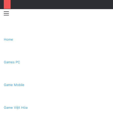
Menu
Switc
T
skin
k
Home
Games PC
Game Mobile
Game Việt Hóa