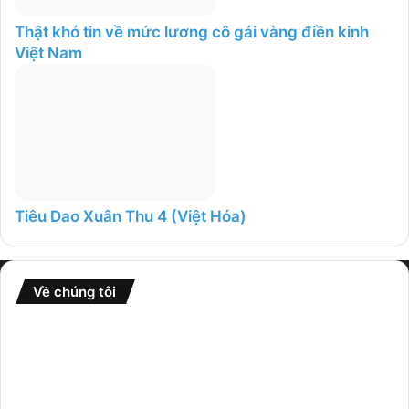
Thật khó tin về mức lương cô gái vàng điền kinh
Việt Nam
Tiêu Dao Xuân Thu 4 (Việt Hóa)
Về chúng tôi
Website
GameFullCrack
là nơi tổng hợp nhiều thể loại game từ
nhiều nguồn khác nhau và chia sẻ rộng rãi đến cộng đồng.