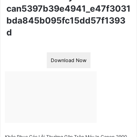
can5397b39e4941_e47f3031
bda845b095fc15dd57f1393
d
Download Now
Khắc Phục Các Lỗi Thường Gặp Trên Máy In Canon 2900