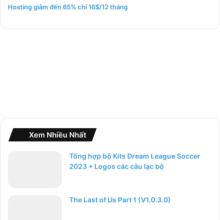
m
Hosting giảm đến 65% chỉ 16$/12 tháng
c
h
o
:
Xem Nhiều Nhất
Tổng hợp bộ Kits Dream League Soccer
2023 + Logos các câu lạc bộ
The Last of Us Part 1 (V1.0.3.0)