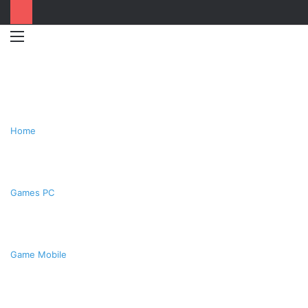
Menu
Switc
T
skin
k
Home
Games PC
Game Mobile