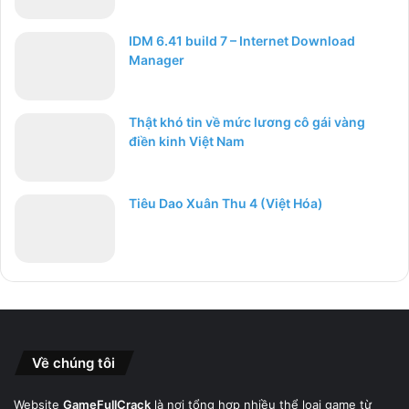
IDM 6.41 build 7 – Internet Download
Manager
Thật khó tin về mức lương cô gái vàng
điền kinh Việt Nam
Tiêu Dao Xuân Thu 4 (Việt Hóa)
Về chúng tôi
Website
GameFullCrack
là nơi tổng hợp nhiều thể loại game từ