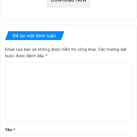
Để lại một bình luận
Email của bạn sẽ không được hiển thị công khai.
Các trường bắt
buộc được đánh dấu
*
B
ì
n
h
l
u
ậ
Tên
*
n