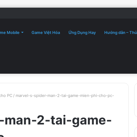
me Mobile
Game Việt Hóa
Ứng Dụng Hay
Hướng dẫn – Thủ
 cho PC
/
marvel-s-spider-man-2-tai-game-mien-phi-cho-pc-
r-man-2-tai-game-