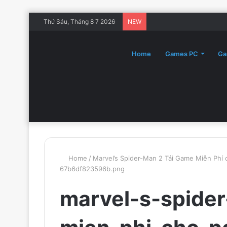
Thứ Sáu, Tháng 8 7 2026
NEW
Home
Games PC
Ga
Home
/
Marvel’s Spider-Man 2 Tải Game Miễn Phí
67b6df823596b.png
marvel-s-spide