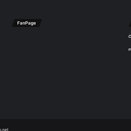
FanPage
C
m
k.net