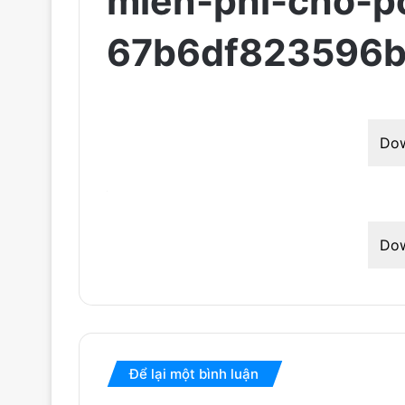
mien-phi-cho-p
67b6df823596b
Do
Do
Để lại một bình luận