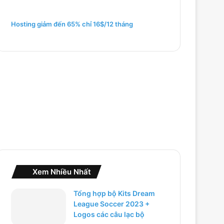
m
c
h
Hosting giảm đến 65% chỉ 16$/12 tháng
o
:
Xem Nhiều Nhất
Tổng hợp bộ Kits Dream
League Soccer 2023 +
Logos các câu lạc bộ