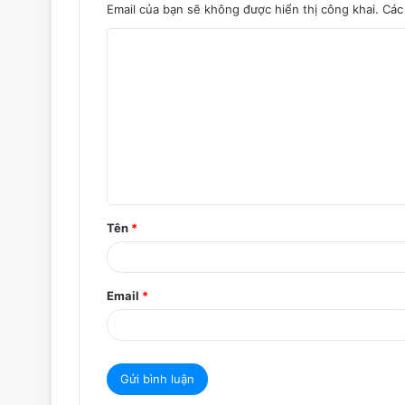
Email của bạn sẽ không được hiển thị công khai.
Các
B
ì
n
h
l
u
ậ
Tên
*
n
*
Email
*