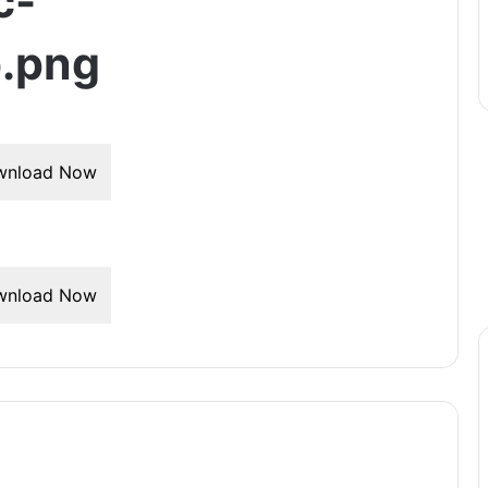
c-
.png
wnload Now
wnload Now