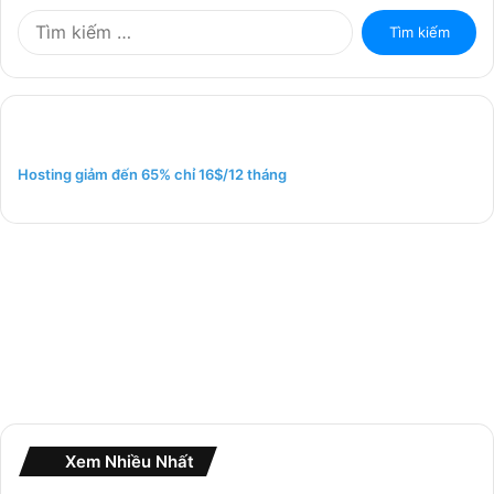
T
ì
m
k
i
ế
m
Hosting giảm đến 65% chỉ 16$/12 tháng
c
h
o
:
Xem Nhiều Nhất