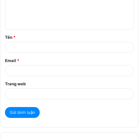
h
l
u
ậ
Tên
*
n
*
Email
*
Trang web