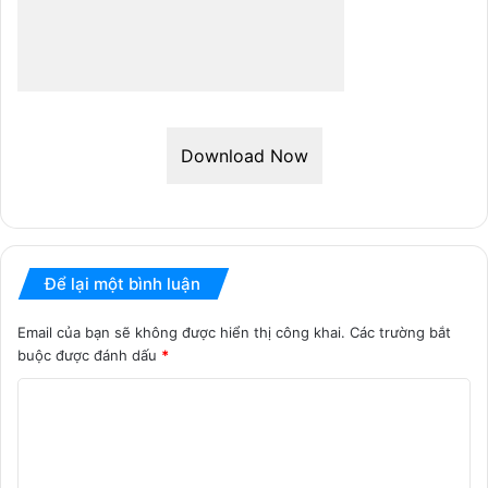
Download Now
Để lại một bình luận
Email của bạn sẽ không được hiển thị công khai.
Các trường bắt
buộc được đánh dấu
*
B
ì
n