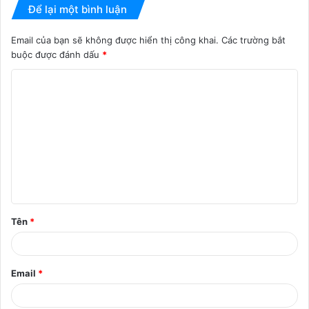
Để lại một bình luận
Email của bạn sẽ không được hiển thị công khai.
Các trường bắt
buộc được đánh dấu
*
B
ì
n
h
l
u
ậ
Tên
*
n
*
Email
*