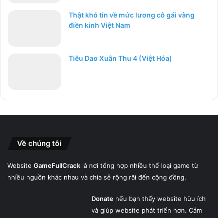
Thật khó tin về mức lương cô gái vàng
điền kinh Việt Nam
Tiêu Dao Xuân Thu 4 (Việt Hóa)
Về chúng tôi
Website
GameFullCrack
là nơi tổng hợp nhiều thể loại game từ
nhiều nguồn khác nhau và chia sẻ rộng rãi đến cộng đồng.
Donate
nếu bạn thấy website hữu ích
và giúp website phát triển hơn. Cảm