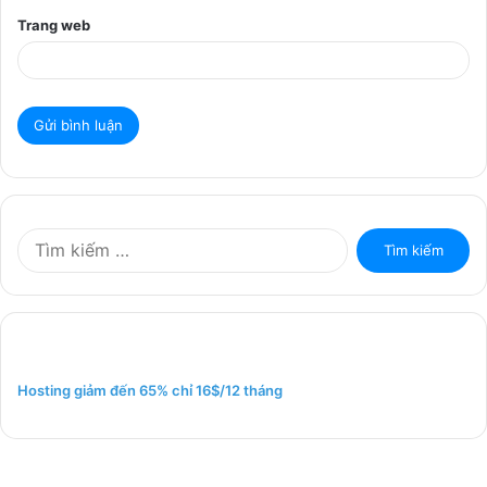
Trang web
T
ì
m
k
i
ế
m
Hosting giảm đến 65% chỉ 16$/12 tháng
c
h
o
: