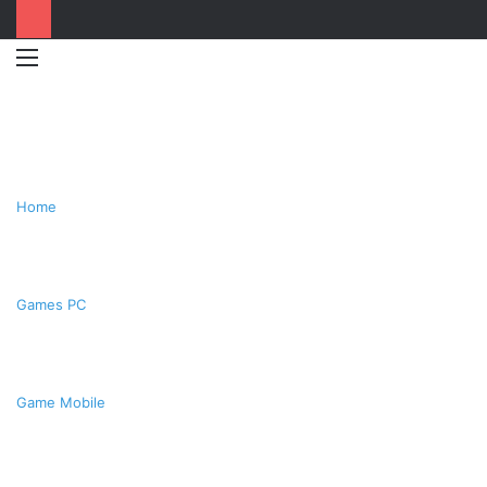
Menu
Switc
T
skin
k
Home
Games PC
Game Mobile