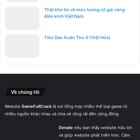
Thật khó tin về mức lương cô gái vàng
điền kinh Việt Nam
Tiêu Dao Xuân Thu 4 (Việt Hóa)
Về chúng tôi
Website
GameFullCrack
là nơi tổng hợp nhiều thể loại game từ
nhiều nguồn khác nhau và chia sẻ rộng rãi đến cộng đồng.
Donate
nếu bạn thấy website hữu ích
và giúp website phát triển hơn. Cảm