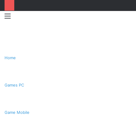
Menu
Switc
T
skin
k
Home
Games PC
Game Mobile