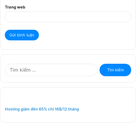
Trang web
T
ì
m
k
i
ế
m
Hosting giảm đến 65% chỉ 16$/12 tháng
c
h
o
: