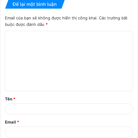
Để lại một bình luận
Email của bạn sẽ không được hiển thị công khai.
Các trường bắt
buộc được đánh dấu
*
B
ì
n
h
l
u
ậ
Tên
*
n
*
Email
*