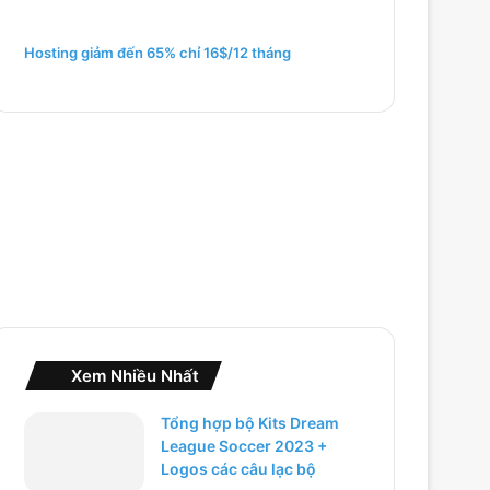
m
c
h
Hosting giảm đến 65% chỉ 16$/12 tháng
o
:
Xem Nhiều Nhất
Tổng hợp bộ Kits Dream
League Soccer 2023 +
Logos các câu lạc bộ