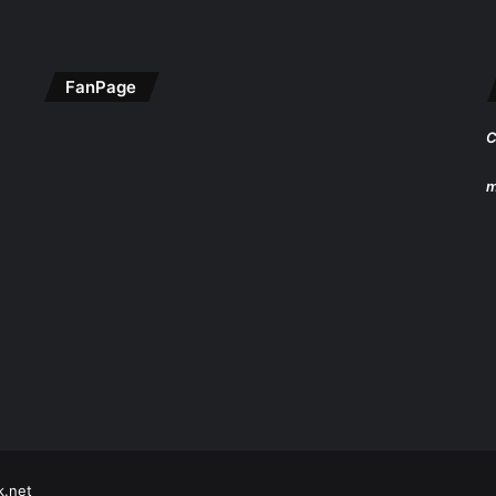
FanPage
C
m
k.net