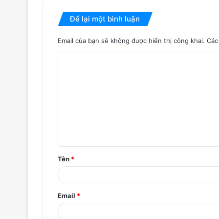
Để lại một bình luận
Email của bạn sẽ không được hiển thị công khai.
Các
B
ì
n
h
l
u
ậ
Tên
*
n
*
Email
*