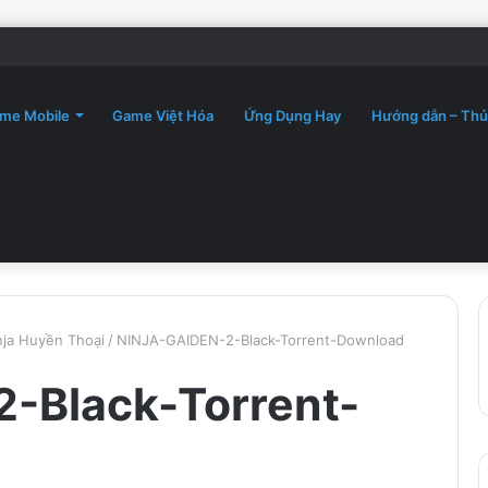
me Mobile
Game Việt Hóa
Ứng Dụng Hay
Hướng dẫn – Thủ
nja Huyền Thoại
/
NINJA-GAIDEN-2-Black-Torrent-Download
-Black-Torrent-