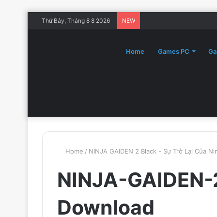
Thứ Bảy, Tháng 8 8 2026
NEW
Home
Games PC
Ga
Home
/
NINJA GAIDEN 2 Black - Sự Trở Lại Của Ni
NINJA-GAIDEN-2
Download