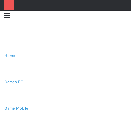
Menu
Switc
T
skin
k
Home
Games PC
Game Mobile