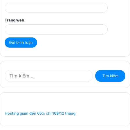
Trang web
T
ì
m
k
i
ế
m
Hosting giảm đến 65% chỉ 16$/12 tháng
c
h
o