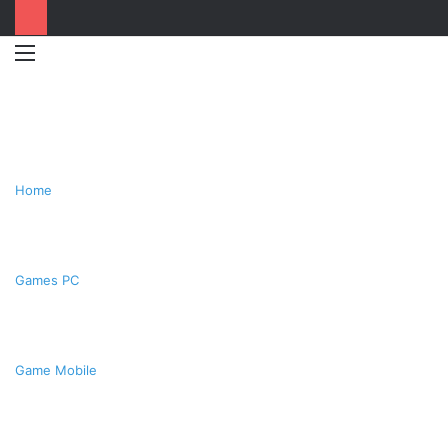
Menu
Switc
T
skin
k
Home
Games PC
Game Mobile