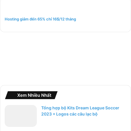
i
ế
m
Hosting giảm đến 65% chỉ 16$/12 tháng
c
h
o
:
Xem Nhiều Nhất
Tổng hợp bộ Kits Dream League Soccer
2023 + Logos các câu lạc bộ