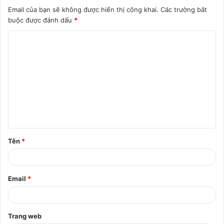
Email của bạn sẽ không được hiển thị công khai.
Các trường bắt
buộc được đánh dấu
*
B
ì
n
h
l
u
ậ
Tên
*
n
*
Email
*
Trang web