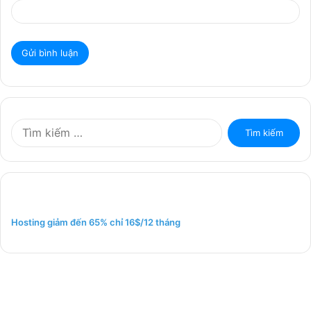
T
ì
m
k
i
ế
m
Hosting giảm đến 65% chỉ 16$/12 tháng
c
h
o
: