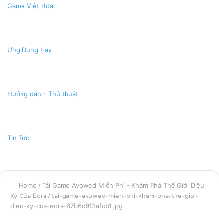
Game Việt Hóa
Ứng Dụng Hay
Hướng dẫn – Thủ thuật
Tin Tức
Home
/
Tải Game Avowed Miễn Phí - Khám Phá Thế Giới Diệu
Kỳ Của Eora
/
tai-game-avowed-mien-phi-kham-pha-the-gioi-
dieu-ky-cua-eora-67b6d9f3afcb1.jpg