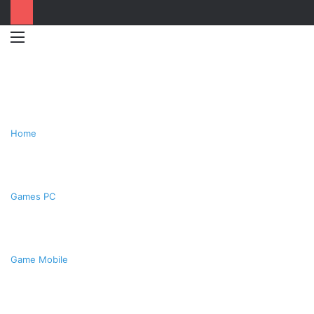
Menu
Switc
T
skin
k
Home
Games PC
Game Mobile