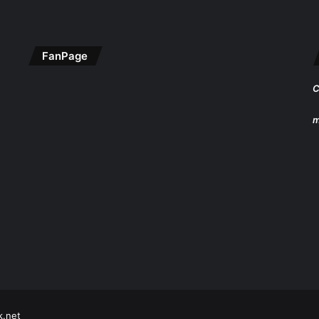
FanPage
C
m
k.net