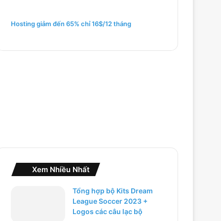
m
c
h
Hosting giảm đến 65% chỉ 16$/12 tháng
o
:
Xem Nhiều Nhất
Tổng hợp bộ Kits Dream
League Soccer 2023 +
Logos các câu lạc bộ