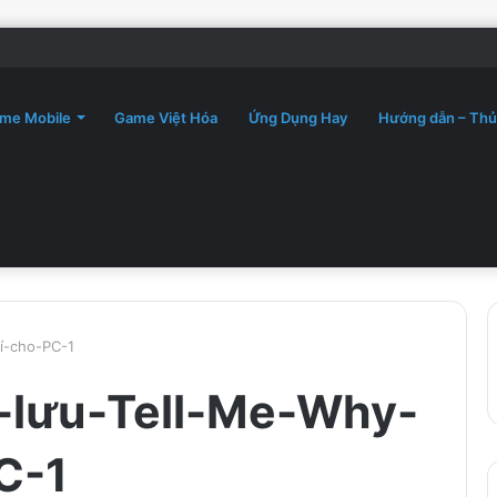
me Mobile
Game Việt Hóa
Ứng Dụng Hay
Hướng dẫn – Thủ
í-cho-PC-1
-lưu-Tell-Me-Why-
C-1