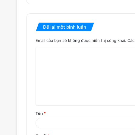
Để lại một bình luận
Email của bạn sẽ không được hiển thị công khai.
Các
B
ì
n
h
l
u
ậ
Tên
*
n
*