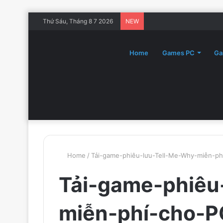
Thứ Sáu, Tháng 8 7 2026
NEW
Home
Games PC
Ga
Home
/
Tải-game-phiêu-lưu-Tell-Me-Why-miễn-ph
Tải-game-phiêu
miễn-phí-cho-P