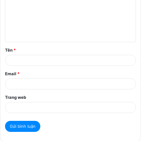
n
h
l
u
ậ
Tên
*
n
*
Email
*
Trang web