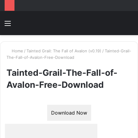
Menu
Switc
T
skin
k
Home
/
Tainted Grail: The Fall of Avalon (v0.19)
/
Tainted-Grail-
The-Fall-of-Avalon-Free-Download
Tainted-Grail-The-Fall-of-
Avalon-Free-Download
Download Now