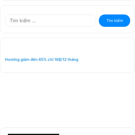
T
ì
m
k
i
ế
m
Hosting giảm đến 65% chỉ 16$/12 tháng
c
h
o
: