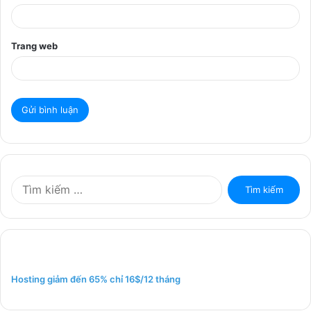
Trang web
T
ì
m
k
i
ế
m
Hosting giảm đến 65% chỉ 16$/12 tháng
c
h