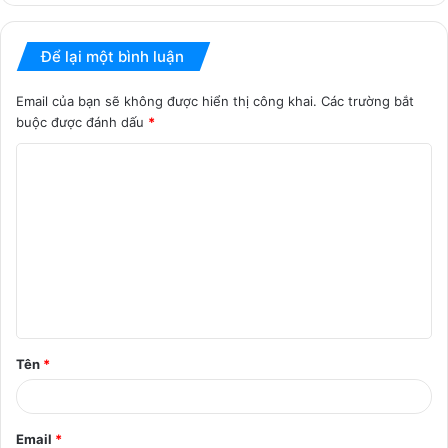
Để lại một bình luận
Email của bạn sẽ không được hiển thị công khai.
Các trường bắt
buộc được đánh dấu
*
B
ì
n
h
l
u
ậ
Tên
*
n
*
Email
*