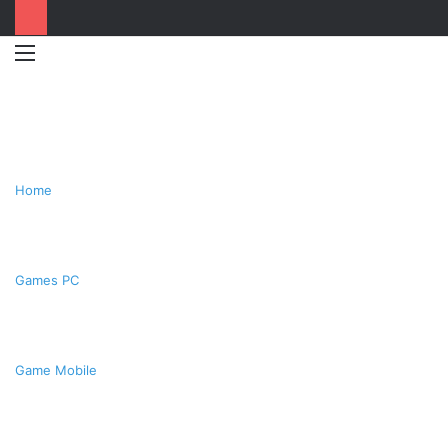
Menu
Switc
T
skin
k
Home
Games PC
Game Mobile