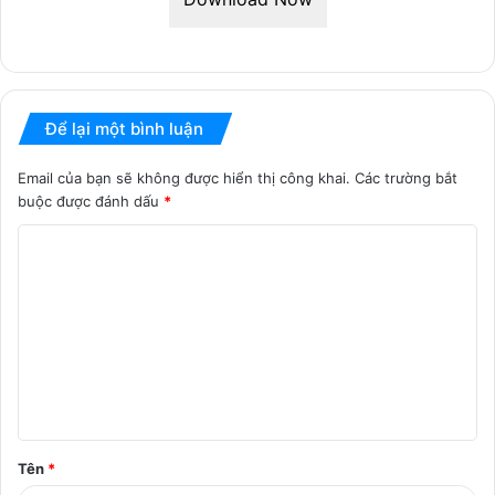
Để lại một bình luận
Email của bạn sẽ không được hiển thị công khai.
Các trường bắt
buộc được đánh dấu
*
B
ì
n
h
l
u
ậ
Tên
*
n