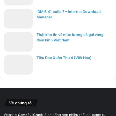
IDM 6.41 build 7 – Internet Download
Manager
Thật khó tin về mức lương cô gái vàng
điền kinh Việt Nam
Tiêu Dao Xuân Thu 4 (Việt Hóa)
Về chúng tôi
Website
GameFullCrack
là nơi tổng hợp nhiều thể loại game từ