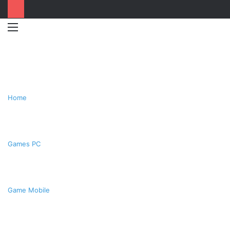
Menu
Switc
T
skin
k
Home
Games PC
Game Mobile