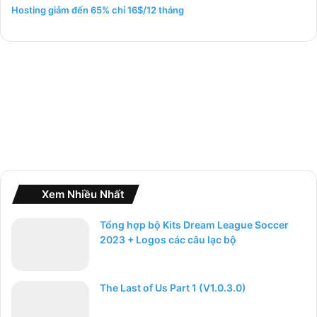
m
Hosting giảm đến 65% chỉ 16$/12 tháng
c
h
o
:
Xem Nhiều Nhất
Tổng hợp bộ Kits Dream League Soccer
2023 + Logos các câu lạc bộ
The Last of Us Part 1 (V1.0.3.0)