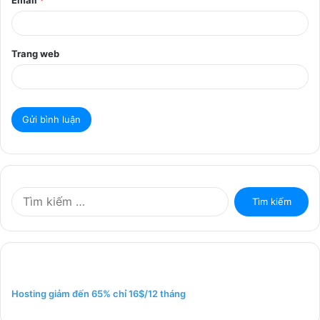
Email
*
Trang web
T
ì
m
k
i
ế
m
Hosting giảm đến 65% chỉ 16$/12 tháng
c
h