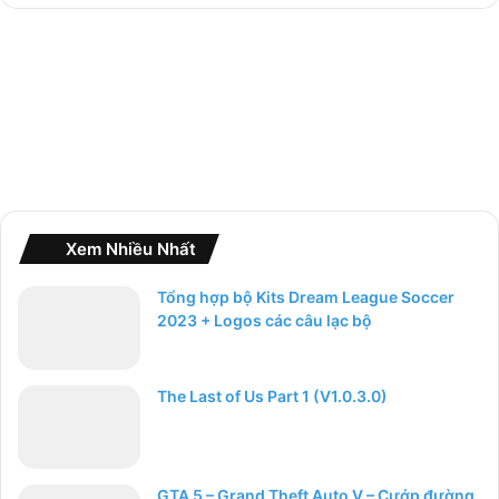
o
:
Xem Nhiều Nhất
Tổng hợp bộ Kits Dream League Soccer
2023 + Logos các câu lạc bộ
The Last of Us Part 1 (V1.0.3.0)
GTA 5 – Grand Theft Auto V – Cướp đường