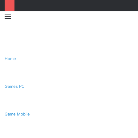
Menu
Switc
T
skin
k
Home
Games PC
Game Mobile