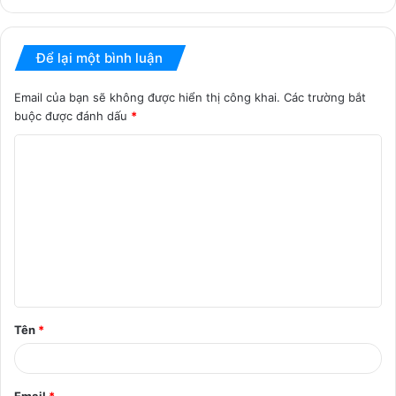
Để lại một bình luận
Email của bạn sẽ không được hiển thị công khai.
Các trường bắt
buộc được đánh dấu
*
B
ì
n
h
l
u
ậ
Tên
*
n
*