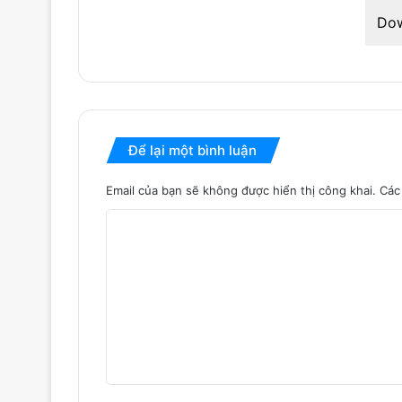
Do
Để lại một bình luận
Email của bạn sẽ không được hiển thị công khai.
Các
B
ì
n
h
l
u
ậ