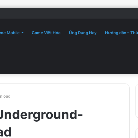
me Mobile
Game Việt Hóa
Ứng Dụng Hay
Hướng dẫn – Thủ
nload
Underground-
ad