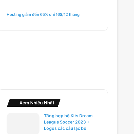
m
c
h
Hosting giảm đến 65% chỉ 16$/12 tháng
o
:
Xem Nhiều Nhất
Tổng hợp bộ Kits Dream
League Soccer 2023 +
Logos các câu lạc bộ