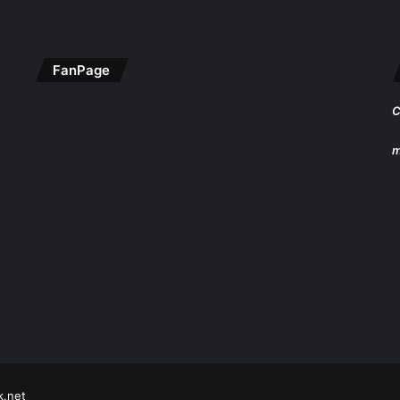
FanPage
C
m
k.net