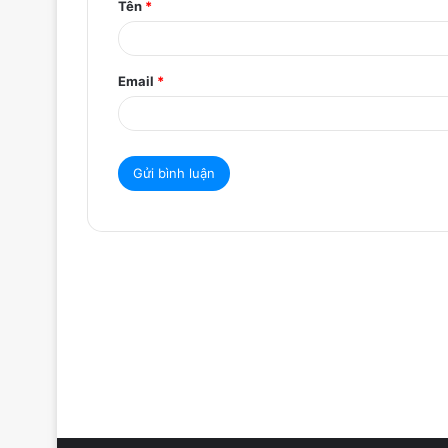
Tên
*
n
*
Email
*