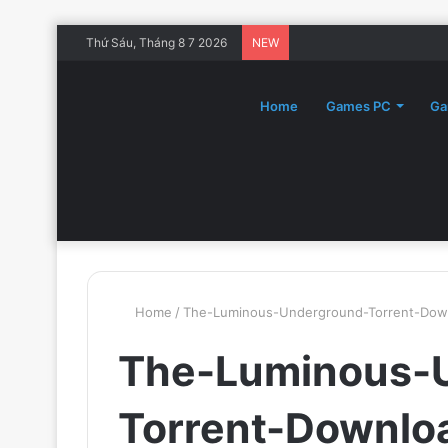
Thứ Sáu, Tháng 8 7 2026
NEW
Home
Games PC
Ga
Home
/
The-Luminous-Underground-Torrent-Dow
The-Luminous-
Torrent-Downlo