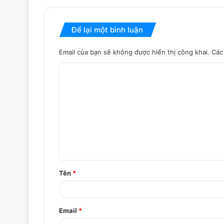
Để lại một bình luận
Email của bạn sẽ không được hiển thị công khai.
Các
B
ì
n
h
l
u
ậ
Tên
*
n
*
Email
*