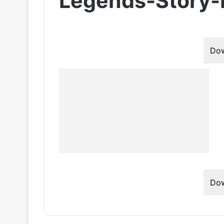
Legends-Story-
Do
Do