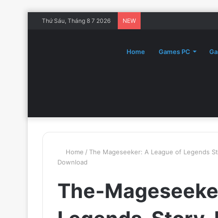
Thứ Sáu, Tháng 8 7 2026
NEW
Home
Games PC
Ga
Home
/
The Mageseeker: A League of Legends St
Download
The-Mageseeke