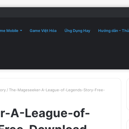
me Mobile
Game Việt Hóa
Ứng Dụng Hay
Hướng dẫn – Thủ
ory
/
The-Mageseeker-A-League-of-Legends-Story-Free-
r-A-League-of-