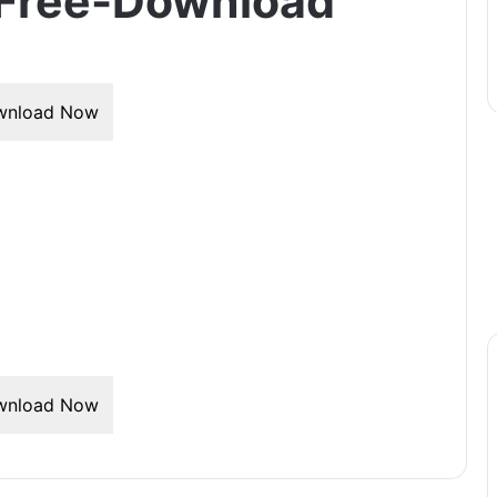
Free-Download
wnload Now
wnload Now