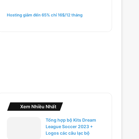
m
c
h
Hosting giảm đến 65% chỉ 16$/12 tháng
o
:
Xem Nhiều Nhất
Tổng hợp bộ Kits Dream
League Soccer 2023 +
Logos các câu lạc bộ