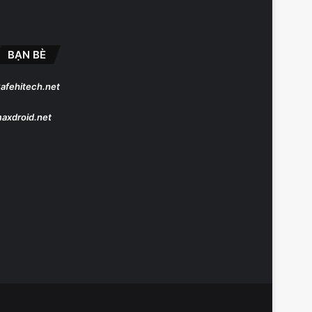
BẠN BÈ
afehitech.net
axdroid.net