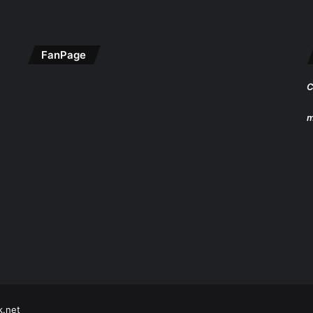
FanPage
C
m
k.net