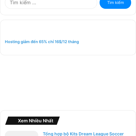
ì
m
k
i
ế
m
Hosting giảm đến 65% chỉ 16$/12 tháng
c
h
o
:
Xem Nhiều Nhất
Tổng hợp bộ Kits Dream League Soccer