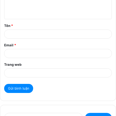
l
u
ậ
Tên
*
n
*
Email
*
Trang web
T