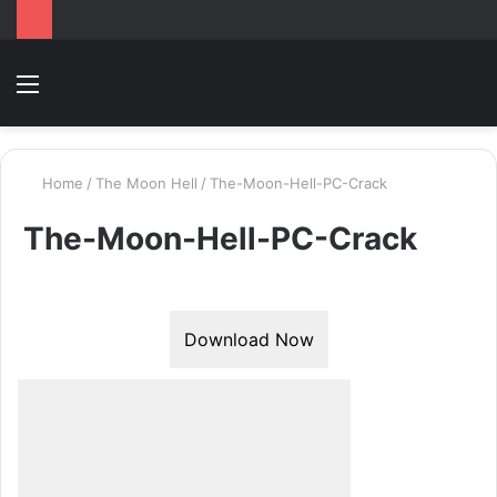
Menu
Switc
T
skin
k
Home
/
The Moon Hell
/
The-Moon-Hell-PC-Crack
The-Moon-Hell-PC-Crack
Download Now