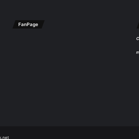
FanPage
C
m
k.net