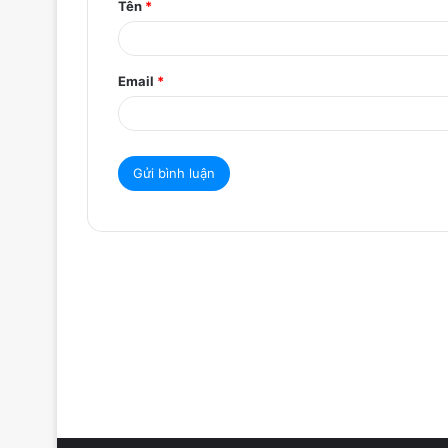
Tên
*
n
*
Email
*