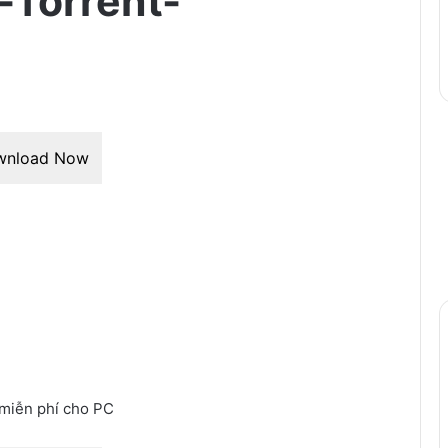
-Torrent-
wnload Now
 miễn phí cho PC