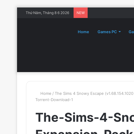
Thứ Năm, Tháng 8 6 2026
NEW
Home
Games PC
Ga
Home
/
The Sims 4 Snowy Escape (v1.68.154.1020
Torrent-Download-1
The-Sims-4-Sn