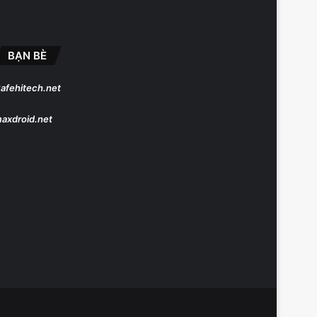
BẠN BÈ
afehitech.net
axdroid.net