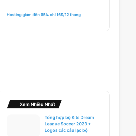
m
c
h
Hosting giảm đến 65% chỉ 16$/12 tháng
o
:
Xem Nhiều Nhất
Tổng hợp bộ Kits Dream
League Soccer 2023 +
Logos các câu lạc bộ