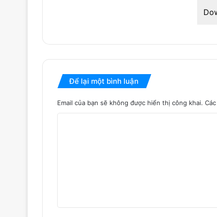
Do
Để lại một bình luận
Email của bạn sẽ không được hiển thị công khai.
Các
B
ì
n
h
l
u
ậ