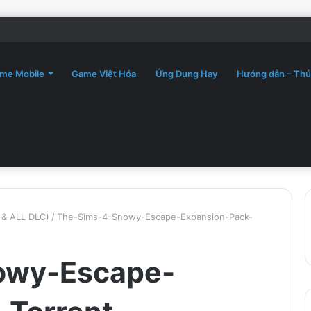
me Mobile
Game Việt Hóa
Ứng Dụng Hay
Hướng dẫn – Thủ
 & ALL DLC)
/
The-Sims-4-Snowy-Escape-Expansion-Pack-
owy-Escape-