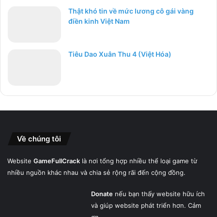
Thật khó tin về mức lương cô gái vàng
điền kinh Việt Nam
Tiêu Dao Xuân Thu 4 (Việt Hóa)
Về chúng tôi
Website
GameFullCrack
là nơi tổng hợp nhiều thể loại game từ
nhiều nguồn khác nhau và chia sẻ rộng rãi đến cộng đồng.
Donate
nếu bạn thấy website hữu ích
và giúp website phát triển hơn. Cảm