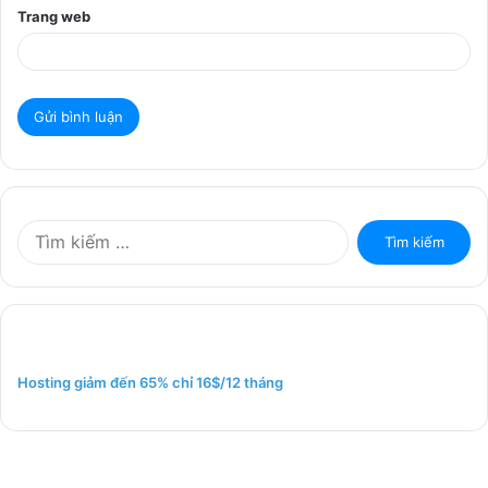
Trang web
T
ì
m
k
i
ế
m
Hosting giảm đến 65% chỉ 16$/12 tháng
c
h
o
: