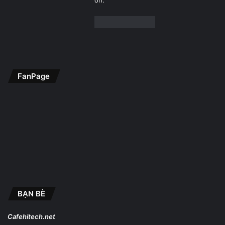
ơn.
FanPage
BẠN BÈ
Cafehitech.net