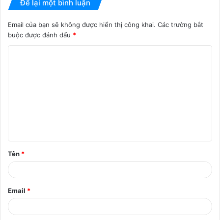
Để lại một bình luận
Email của bạn sẽ không được hiển thị công khai.
Các trường bắt
buộc được đánh dấu
*
B
ì
n
h
l
u
ậ
Tên
*
n
*
Email
*