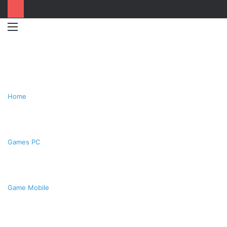
Menu
Switc
T
skin
k
Home
Games PC
Game Mobile