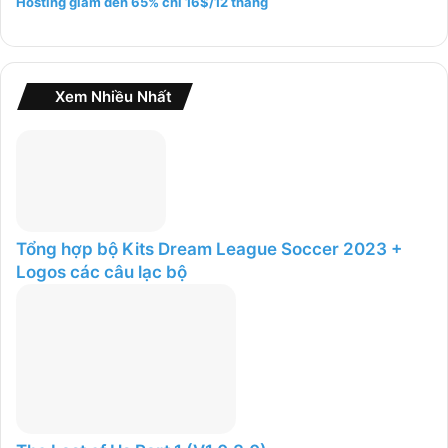
Hosting giảm đến 65% chỉ 16$/12 tháng
c
h
o
:
Xem Nhiều Nhất
Tổng hợp bộ Kits Dream League Soccer 2023 +
Logos các câu lạc bộ