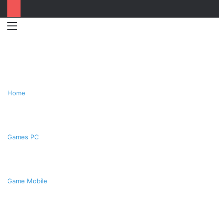
Menu
Switc
T
skin
k
Home
Games PC
Game Mobile