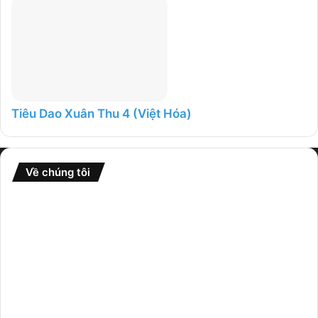
Tiêu Dao Xuân Thu 4 (Việt Hóa)
Về chúng tôi
Website
GameFullCrack
là nơi tổng hợp nhiều thể loại game từ
nhiều nguồn khác nhau và chia sẻ rộng rãi đến cộng đồng.