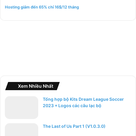
m
Hosting giảm đến 65% chỉ 16$/12 tháng
c
h
o
:
Xem Nhiều Nhất
Tổng hợp bộ Kits Dream League Soccer
2023 + Logos các câu lạc bộ
The Last of Us Part 1 (V1.0.3.0)