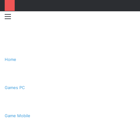
Menu
Switc
T
skin
k
Home
Games PC
Game Mobile