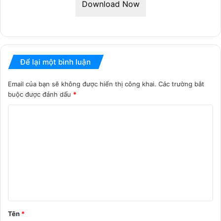
Download Now
Để lại một bình luận
Email của bạn sẽ không được hiển thị công khai.
Các trường bắt
buộc được đánh dấu
*
B
ì
n
h
l
u
ậ
Tên
*
n