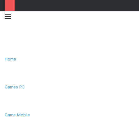
Menu
Switc
T
skin
k
Home
Games PC
Game Mobile