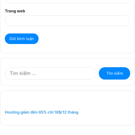
Trang web
T
ì
m
k
i
ế
m
Hosting giảm đến 65% chỉ 16$/12 tháng
c
h
o
: