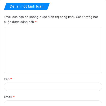
Để lại một bình luận
Email của bạn sẽ không được hiển thị công khai.
Các trường bắt
buộc được đánh dấu
*
B
ì
n
h
l
u
ậ
Tên
*
n
*
Email
*