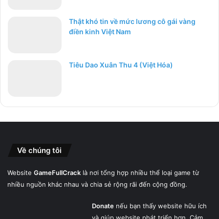
Thật khó tin về mức lương cô gái vàng
điền kinh Việt Nam
Tiêu Dao Xuân Thu 4 (Việt Hóa)
Về chúng tôi
Website
GameFullCrack
là nơi tổng hợp nhiều thể loại game từ
nhiều nguồn khác nhau và chia sẻ rộng rãi đến cộng đồng.
Donate
nếu bạn thấy website hữu ích
và giúp website phát triển hơn. Cảm