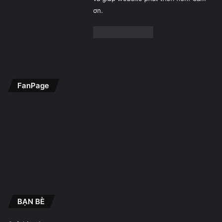
ơn.
FanPage
BẠN BÈ