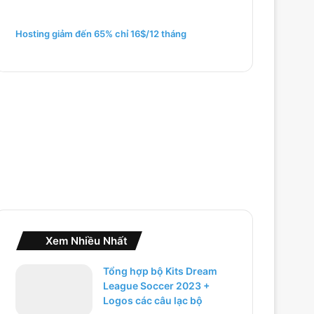
m
c
h
Hosting giảm đến 65% chỉ 16$/12 tháng
o
:
Xem Nhiều Nhất
Tổng hợp bộ Kits Dream
League Soccer 2023 +
Logos các câu lạc bộ