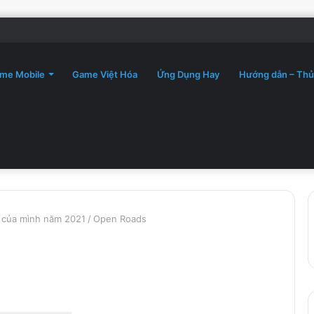
me Mobile
Game Việt Hóa
Ứng Dụng Hay
Hướng dẫn – Thủ
 của mình năm 2021
/
Open Roads