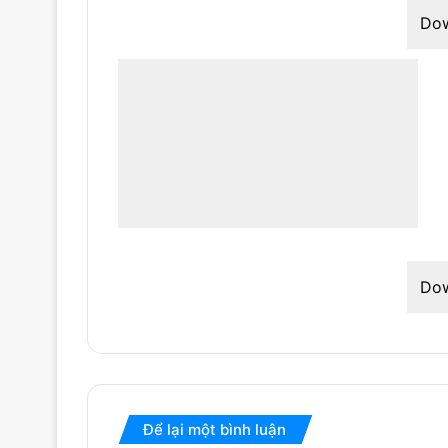
Do
Do
Để lại một bình luận