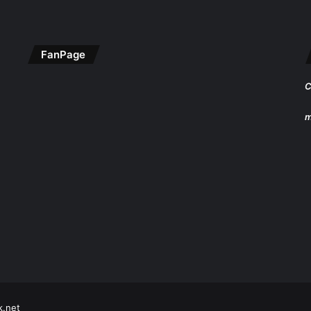
FanPage
C
m
k.net