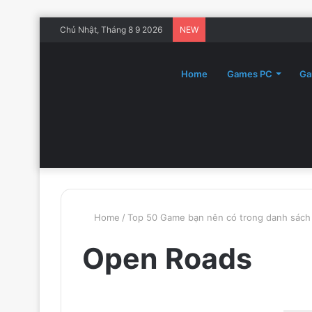
Chủ Nhật, Tháng 8 9 2026
NEW
Home
Games PC
Ga
Home
/
Top 50 Game bạn nên có trong danh sách
Open Roads