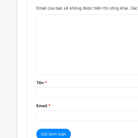
Email của bạn sẽ không được hiển thị công khai.
Các
B
ì
n
h
l
u
ậ
Tên
*
n
*
Email
*