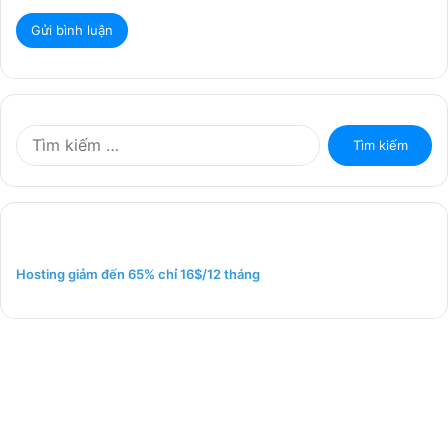
T
ì
m
k
i
ế
m
Hosting giảm đến 65% chỉ 16$/12 tháng
c
h
o
: