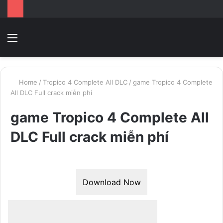
Menu
Switc
T
skin
k
Home
/
Tropico 4 Complete All DLC
/
game Tropico 4 Complete
All DLC Full crack miễn phí
game Tropico 4 Complete All
DLC Full crack miễn phí
Download Now