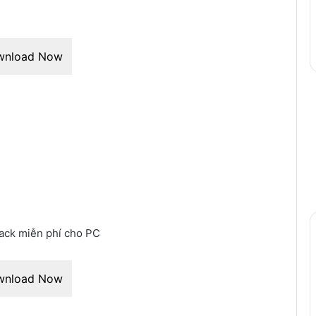
wnload Now
rack miễn phí cho PC
wnload Now