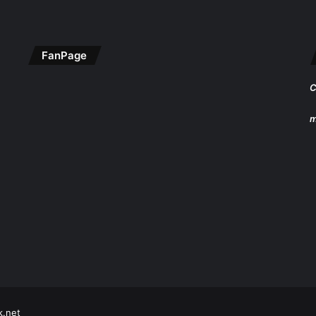
FanPage
C
m
k.net