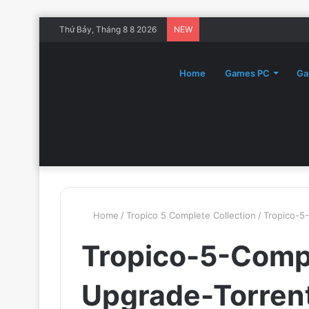
Thứ Bảy, Tháng 8 8 2026
NEW
Home
Games PC
Ga
Home
/
Tropico 5 Complete Collection
/
Tropico-5
Tropico-5-Compl
Upgrade-Torren