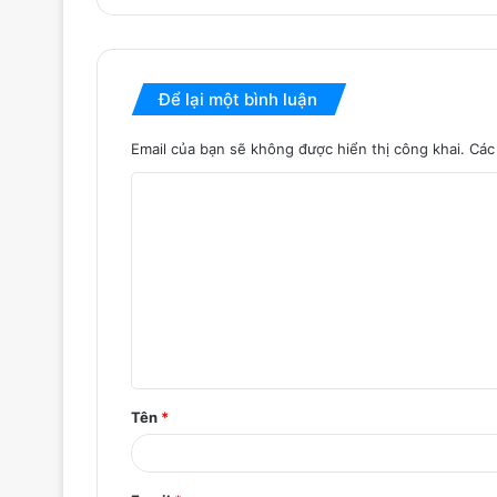
Để lại một bình luận
Email của bạn sẽ không được hiển thị công khai.
Các
B
ì
n
h
l
u
ậ
Tên
*
n
*