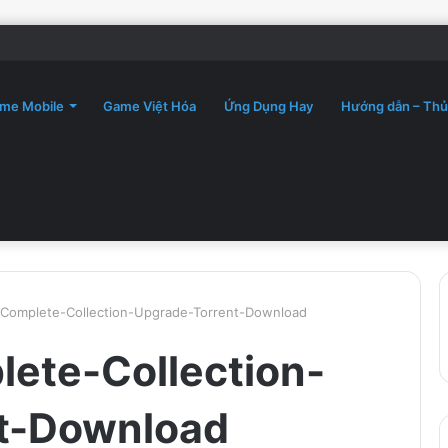
me Mobile
Game Việt Hóa
Ứng Dụng Hay
Hướng dẫn – Thủ
-Complete-Collection-Upgrade-Torrent-Download
ete-Collection-
t-Download