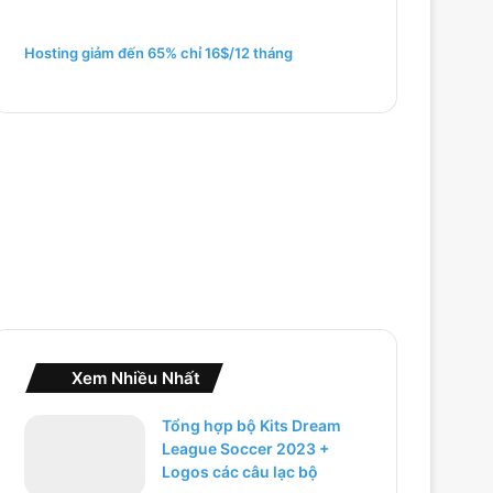
m
c
h
Hosting giảm đến 65% chỉ 16$/12 tháng
o
:
Xem Nhiều Nhất
Tổng hợp bộ Kits Dream
League Soccer 2023 +
Logos các câu lạc bộ