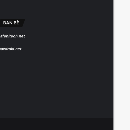
BẠN BÈ
afehitech.net
axdroid.net