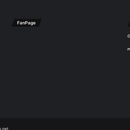
FanPage
C
m
k.net