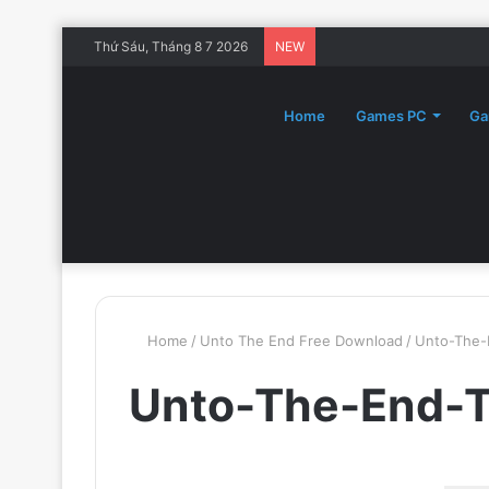
Thứ Sáu, Tháng 8 7 2026
NEW
Home
Games PC
Ga
Home
/
Unto The End Free Download
/
Unto-The-
Unto-The-End-T