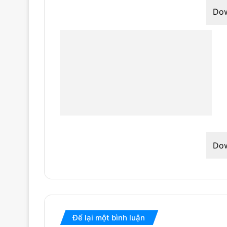
Do
Do
Để lại một bình luận