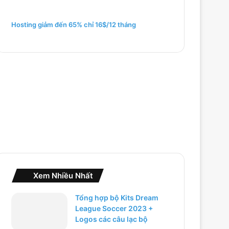
m
c
h
Hosting giảm đến 65% chỉ 16$/12 tháng
o
:
Xem Nhiều Nhất
Tổng hợp bộ Kits Dream
League Soccer 2023 +
Logos các câu lạc bộ