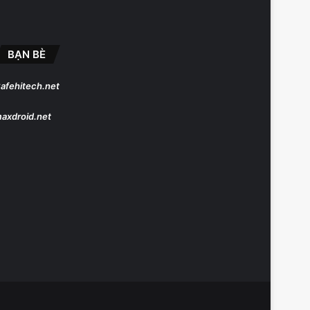
BẠN BÈ
afehitech.net
axdroid.net