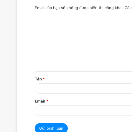
Email của bạn sẽ không được hiển thị công khai.
Các
B
ì
n
h
l
u
ậ
Tên
*
n
*
Email
*