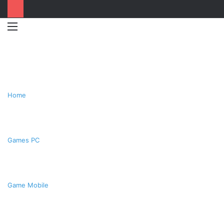
Menu
Switc
T
skin
k
Home
Games PC
Game Mobile