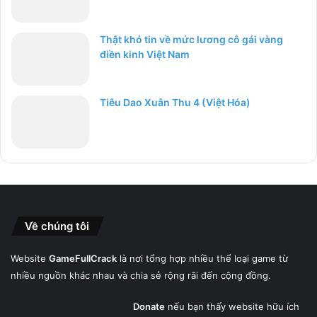
Thật khó tin về mức lương cô gái vàng
điền kinh Việt Nam
Tiêu Dao Xuân Thu 4 (Việt Hóa)
Về chúng tôi
Website
GameFullCrack
là nơi tổng hợp nhiều thể loại game từ
nhiều nguồn khác nhau và chia sẻ rộng rãi đến cộng đồng.
Donate
nếu bạn thấy website hữu ích