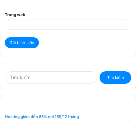
Trang web
T
ì
m
k
i
ế
m
Hosting giảm đến 65% chỉ 16$/12 tháng
c
h
o