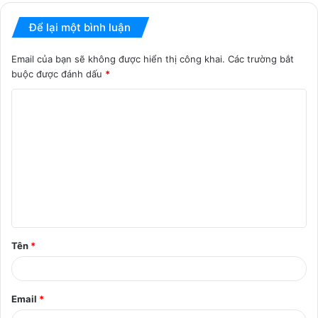
Để lại một bình luận
Email của bạn sẽ không được hiển thị công khai.
Các trường bắt
buộc được đánh dấu
*
B
ì
n
h
l
u
ậ
Tên
*
n
*
Email
*