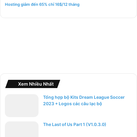
m
Hosting giảm đến 65% chỉ 16$/12 tháng
c
h
o
:
Xem Nhiều Nhất
Tổng hợp bộ Kits Dream League Soccer
2023 + Logos các câu lạc bộ
The Last of Us Part 1 (V1.0.3.0)