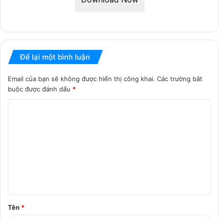
Để lại một bình luận
Email của bạn sẽ không được hiển thị công khai.
Các trường bắt
buộc được đánh dấu
*
B
ì
n
h
l
u
ậ
Tên
*
n