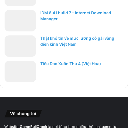
IDM 6.41 build 7 – Internet Download
Manager
Thật khó tin về mức lương cô gái vàng
điền kinh Việt Nam
Tiêu Dao Xuân Thu 4 (Việt Hóa)
Về chúng tôi
Website
GameFullCrack
là nơi tổng hợp nhiều thể loại game từ