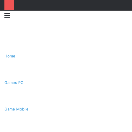
Menu
Switc
T
skin
k
Home
Games PC
Game Mobile