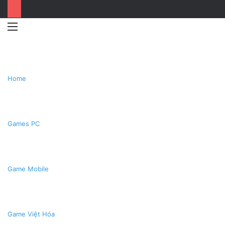
Menu
Switc
T
skin
k
Home
Games PC
Game Mobile
Game Việt Hóa