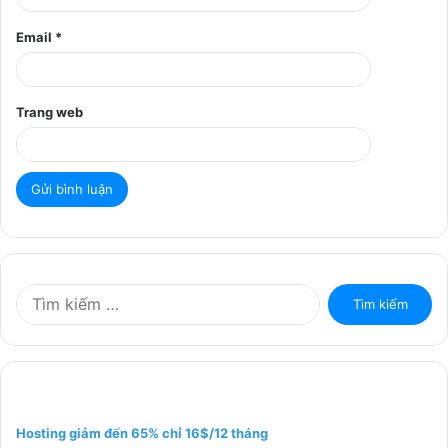
Email
*
Trang web
T
ì
m
k
i
ế
m
Hosting giảm đến 65% chỉ 16$/12 tháng
c