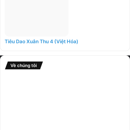
Tiêu Dao Xuân Thu 4 (Việt Hóa)
Về chúng tôi
Website
GameFullCrack
là nơi tổng hợp nhiều thể loại game từ
nhiều nguồn khác nhau và chia sẻ rộng rãi đến cộng đồng.