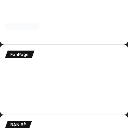
Donate
nếu bạn thấy website hữu ích và
giúp website phát triển hơn. Cảm ơn.
FanPage
BẠN BÈ