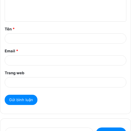
l
u
ậ
Tên
*
n
*
Email
*
Trang web
T