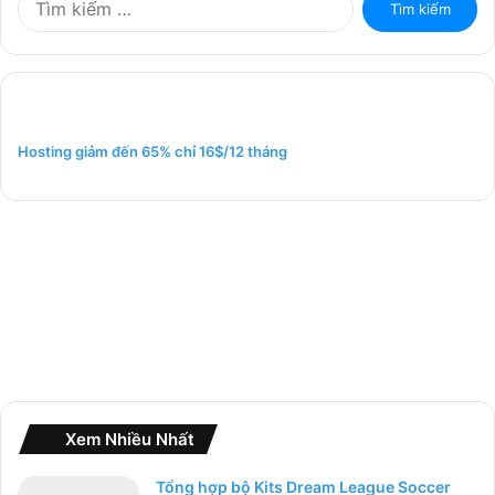
ì
m
k
i
ế
m
Hosting giảm đến 65% chỉ 16$/12 tháng
c
h
o
:
Xem Nhiều Nhất
Tổng hợp bộ Kits Dream League Soccer