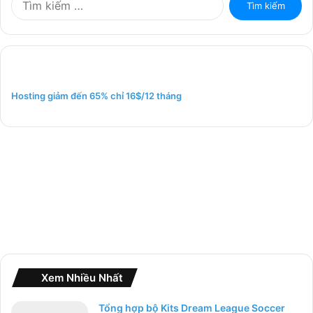
ì
m
k
i
ế
m
Hosting giảm đến 65% chỉ 16$/12 tháng
c
h
o
:
Xem Nhiều Nhất
Tổng hợp bộ Kits Dream League Soccer