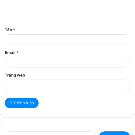
l
u
ậ
Tên
*
n
*
Email
*
Trang web
T