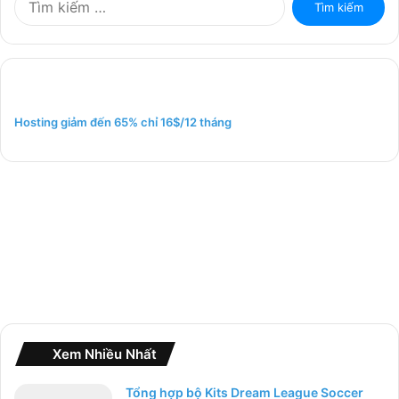
ì
m
k
i
ế
m
Hosting giảm đến 65% chỉ 16$/12 tháng
c
h
o
:
Xem Nhiều Nhất
Tổng hợp bộ Kits Dream League Soccer