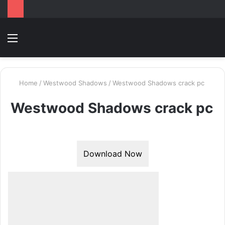
Menu
Switc
T
skin
k
Home
/
Westwood Shadows
/
Westwood Shadows crack pc
Westwood Shadows crack pc
Download Now