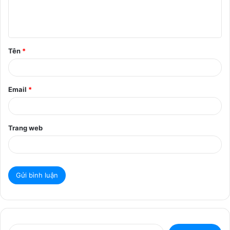
l
u
ậ
Tên
*
n
*
Email
*
Trang web
T