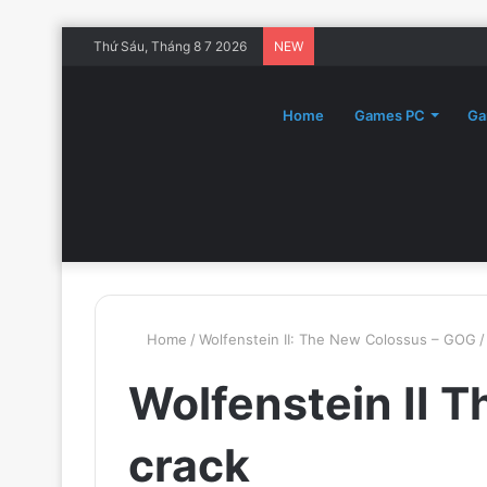
Thứ Sáu, Tháng 8 7 2026
NEW
Home
Games PC
Ga
Home
/
Wolfenstein II: The New Colossus – GOG
/
Wolfenstein II 
crack