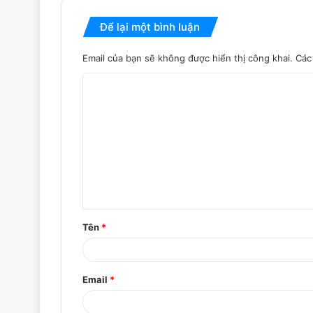
Để lại một bình luận
Email của bạn sẽ không được hiển thị công khai.
Các
B
ì
n
h
l
u
ậ
Tên
*
n
*
Email
*