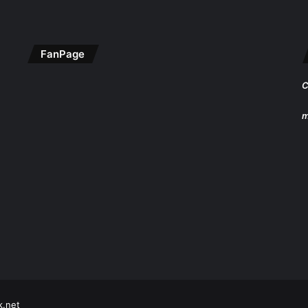
FanPage
C
m
k.net