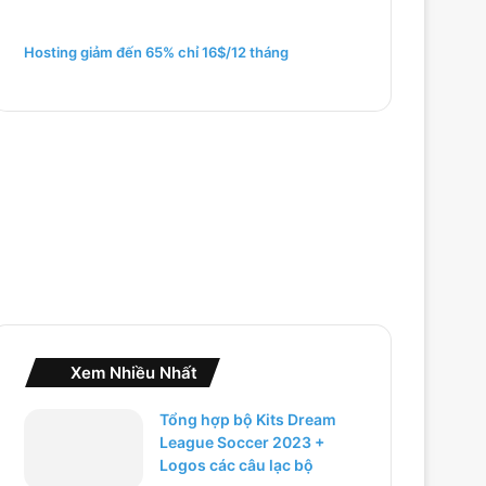
m
c
h
Hosting giảm đến 65% chỉ 16$/12 tháng
o
:
Xem Nhiều Nhất
Tổng hợp bộ Kits Dream
League Soccer 2023 +
Logos các câu lạc bộ