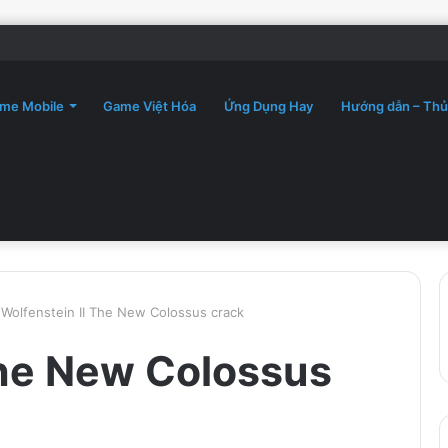
me Mobile
Game Việt Hóa
Ứng Dụng Hay
Hướng dẫn – Thủ
Wolfenstein II The New Colossus crack
The New Colossus