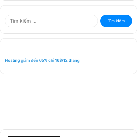
T
ì
m
k
i
ế
m
Hosting giảm đến 65% chỉ 16$/12 tháng
c
h
o
: