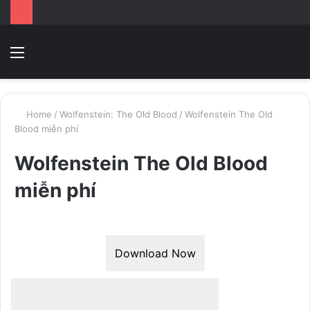
Menu
Switc
T
skin
k
Home
/
Wolfenstein: The Old Blood
/
Wolfenstein The Old
Blood miễn phí
Wolfenstein The Old Blood
miễn phí
Download Now