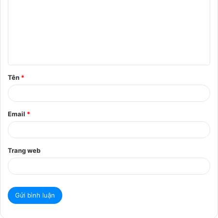
n
h
l
u
ậ
Tên
*
n
*
Email
*
Trang web