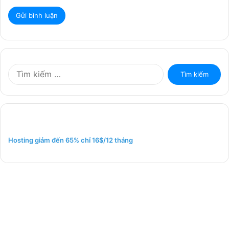
T
ì
m
k
i
ế
m
Hosting giảm đến 65% chỉ 16$/12 tháng
c
h
o
: