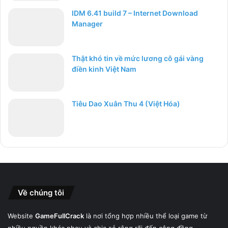
IDM 6.41 build 7 – Internet Download
Manager
Thật khó tin về mức lương cô gái vàng
điền kinh Việt Nam
Tiêu Dao Xuân Thu 4 (Việt Hóa)
Về chúng tôi
Website
GameFullCrack
là nơi tổng hợp nhiều thể loại game từ