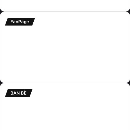
FanPage
BẠN BÈ
Cafehitech.net
maxdroid.net