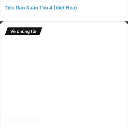
Tiêu Dao Xuân Thu 4 (Việt Hóa)
Về chúng tôi
Website
GameFullCrack
là nơi tổng hợp nhiều thể loại game từ
nhiều nguồn khác nhau và chia sẻ rộng rãi đến cộng đồng.
Donate
nếu bạn thấy website hữu ích và
giúp website phát triển hơn. Cảm ơn.