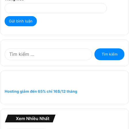
T
ì
m
k
i
ế
m
Hosting giảm đến 65% chỉ 16$/12 tháng
c
h
o
:
Xem Nhiều Nhất