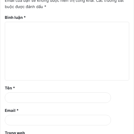
Email của bạn sẽ không được hiển thị công khai.
Các trường bắt
buộc được đánh dấu
*
Bình luận
*
Tên
*
Email
*
Trang web