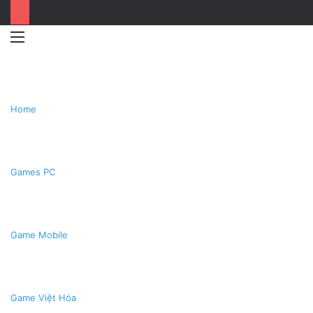
Menu
Switc
T
skin
k
Home
Games PC
Game Mobile
Game Việt Hóa