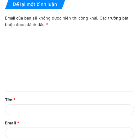
Để lại một bình luận
Email của bạn sẽ không được hiển thị công khai.
Các trường bắt
buộc được đánh dấu
*
B
ì
n
h
l
u
ậ
Tên
*
n
*
Email
*