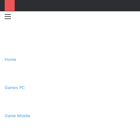
Menu
Switc
T
skin
k
Home
Games PC
Game Mobile