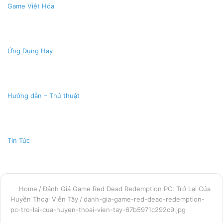
Game Việt Hóa
Ứng Dụng Hay
Hướng dẫn – Thủ thuật
Tin Tức
Home
/
Đánh Giá Game Red Dead Redemption PC: Trở Lại Của
Huyền Thoại Viễn Tây
/
danh-gia-game-red-dead-redemption-
pc-tro-lai-cua-huyen-thoai-vien-tay-67b5971c292c9.jpg