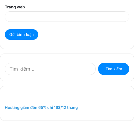
Trang web
T
ì
m
k
i
ế
m
Hosting giảm đến 65% chỉ 16$/12 tháng
c
h
o
: