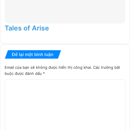
Tales of Arise
Để lại một bình luận
Email của bạn sẽ không được hiển thị công khai.
Các trường bắt
buộc được đánh dấu
*
B
ì
n
h
l
u