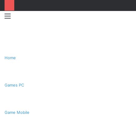
Menu
Switc
T
skin
k
Home
Games PC
Game Mobile