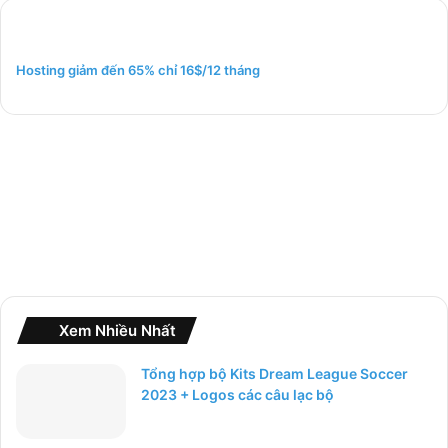
i
ế
m
Hosting giảm đến 65% chỉ 16$/12 tháng
c
h
o
:
Xem Nhiều Nhất
Tổng hợp bộ Kits Dream League Soccer
2023 + Logos các câu lạc bộ