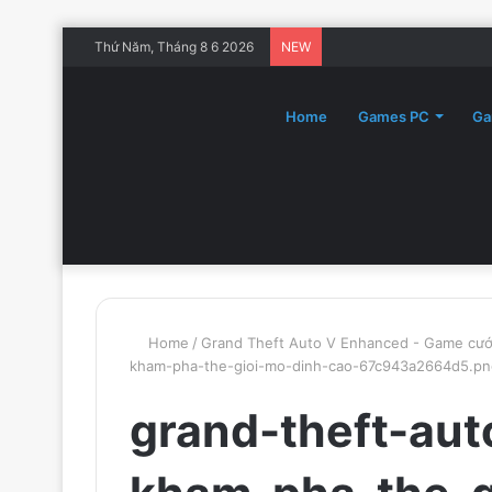
Thứ Năm, Tháng 8 6 2026
NEW
Home
Games PC
Ga
Home
/
Grand Theft Auto V Enhanced - Game cướ
kham-pha-the-gioi-mo-dinh-cao-67c943a2664d5.pn
grand-theft-au