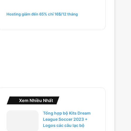
m
c
h
Hosting giảm đến 65% chỉ 16$/12 tháng
o
:
Xem Nhiều Nhất
Tổng hợp bộ Kits Dream
League Soccer 2023 +
Logos các câu lạc bộ