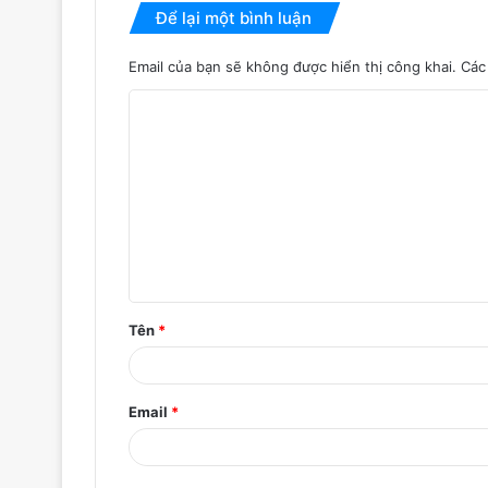
Để lại một bình luận
Email của bạn sẽ không được hiển thị công khai.
Các
B
ì
n
h
l
u
ậ
Tên
*
n
*
Email
*