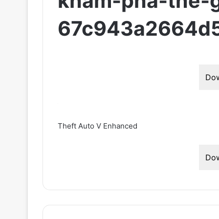
kham-pha-the-g
67c943a2664d5
Do
Theft Auto V Enhanced
Do