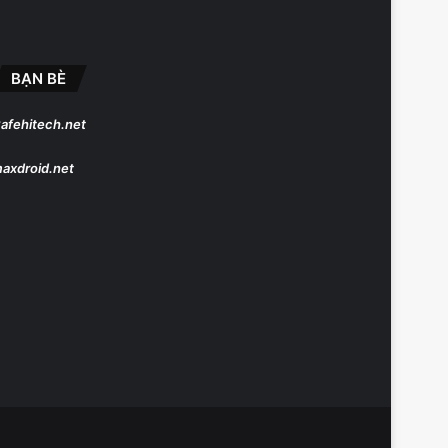
BẠN BÈ
afehitech.net
axdroid.net