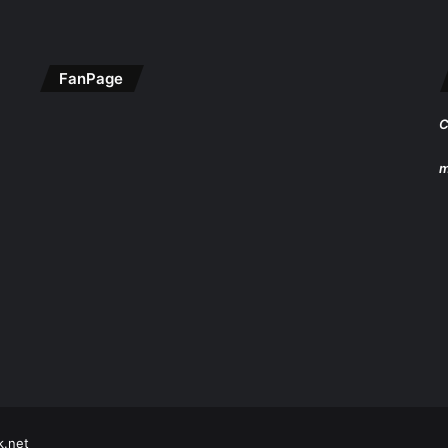
FanPage
C
m
k.net