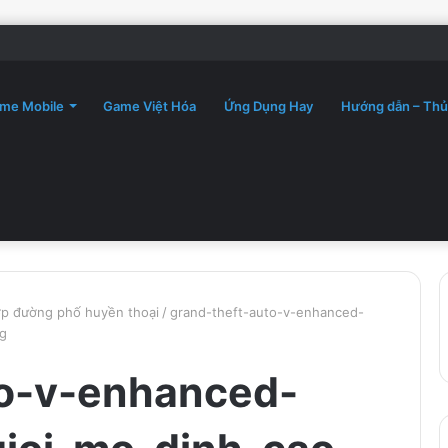
me Mobile
Game Việt Hóa
Ứng Dụng Hay
Hướng dẫn – Thủ
p đường phố huyền thoại
/
grand-theft-auto-v-enhanced-
g
to-v-enhanced-