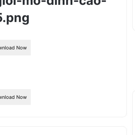
ioi-mo-dinh-cao-
.png
wnload Now
wnload Now