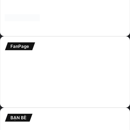
giúp website phát triển hơn. Cảm ơn.
FanPage
BẠN BÈ