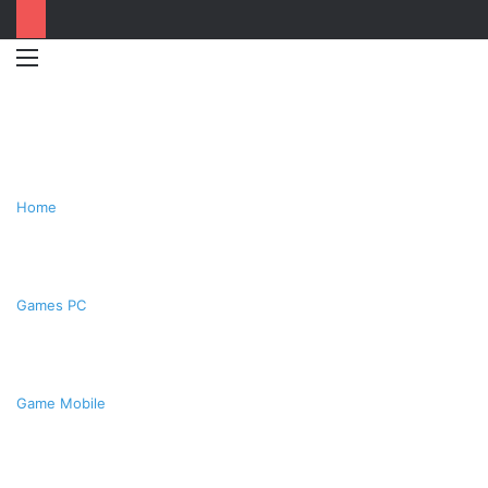
Menu
Switc
T
skin
k
Home
Games PC
Game Mobile