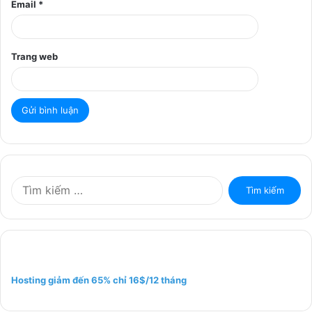
Email
*
Trang web
T
ì
m
k
i
ế
m
Hosting giảm đến 65% chỉ 16$/12 tháng
c
h