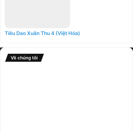
Tiêu Dao Xuân Thu 4 (Việt Hóa)
Về chúng tôi
Website
GameFullCrack
là nơi tổng hợp nhiều thể loại game từ
nhiều nguồn khác nhau và chia sẻ rộng rãi đến cộng đồng.
Donate
nếu bạn thấy website hữu ích và