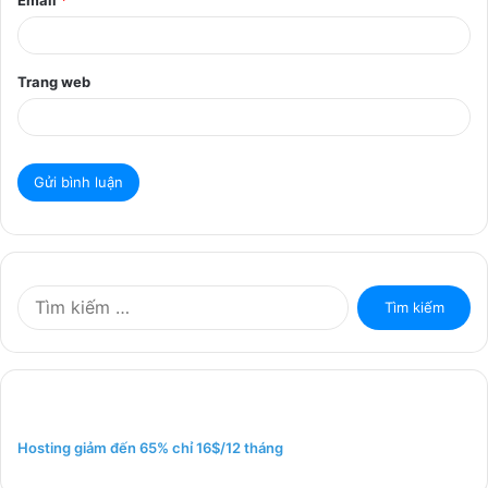
Email
*
Trang web
T
ì
m
k
i
ế
m
Hosting giảm đến 65% chỉ 16$/12 tháng
c
h