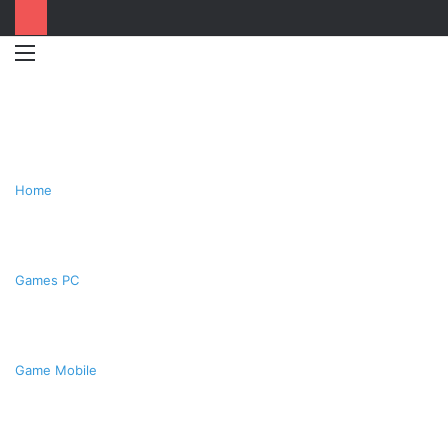
Menu
Switc
T
skin
k
Home
Games PC
Game Mobile