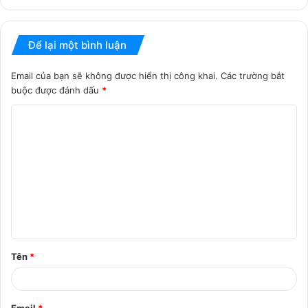
Để lại một bình luận
Email của bạn sẽ không được hiển thị công khai.
Các trường bắt
buộc được đánh dấu
*
B
ì
n
h
l
u
ậ
Tên
*
n
*