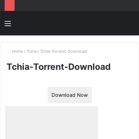
Menu
Switc
T
skin
k
Home
/
Tchia
/
Tchia-Torrent-Download
Tchia-Torrent-Download
Download Now