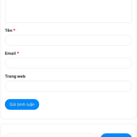
l
u
ậ
Tên
*
n
*
Email
*
Trang web
T