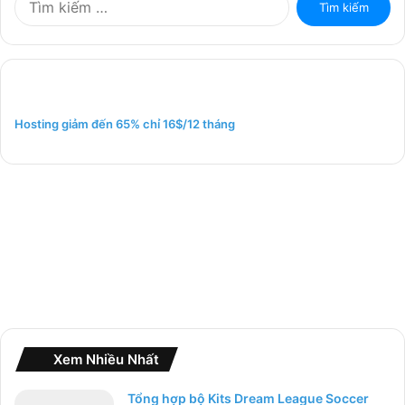
ì
m
k
i
ế
m
Hosting giảm đến 65% chỉ 16$/12 tháng
c
h
o
:
Xem Nhiều Nhất
Tổng hợp bộ Kits Dream League Soccer