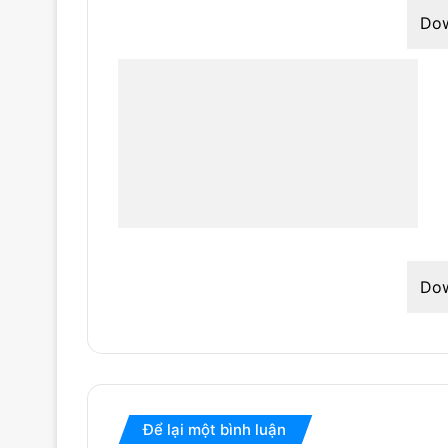
Do
Do
Để lại một bình luận