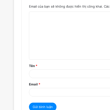
Email của bạn sẽ không được hiển thị công khai.
Các
B
ì
n
h
l
u
ậ
Tên
*
n
*
Email
*