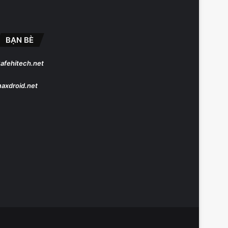
BẠN BÈ
afehitech.net
axdroid.net