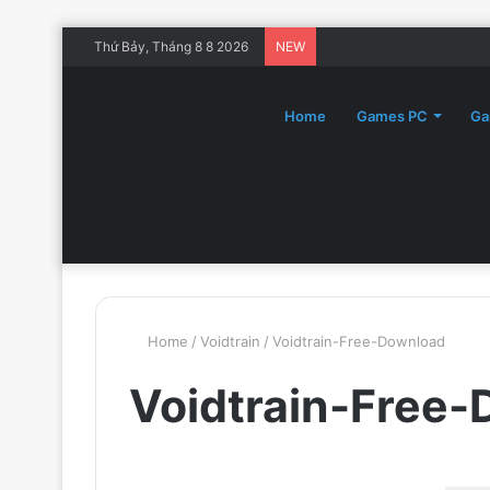
Thứ Bảy, Tháng 8 8 2026
NEW
Home
Games PC
Ga
Home
/
Voidtrain
/
Voidtrain-Free-Download
Voidtrain-Free