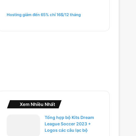
m
c
h
Hosting giảm đến 65% chỉ 16$/12 tháng
o
:
Xem Nhiều Nhất
Tổng hợp bộ Kits Dream
League Soccer 2023 +
Logos các câu lạc bộ