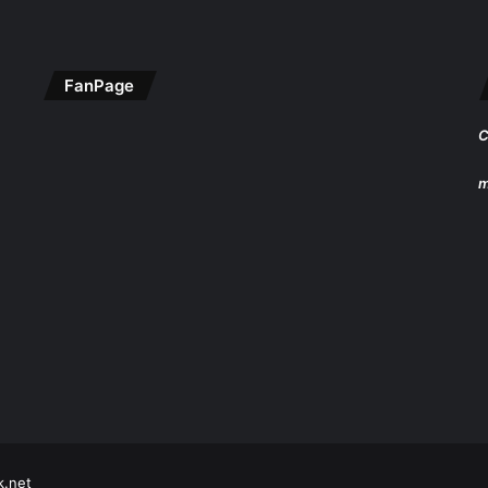
FanPage
C
m
k.net